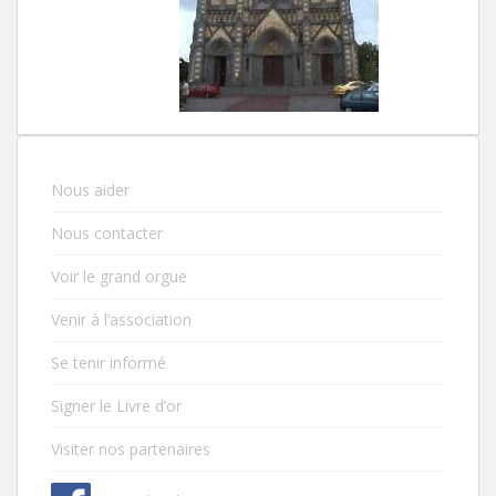
Nous aider
Nous contacter
Voir le grand orgue
Venir à l’association
Se tenir informé
Signer le Livre d’or
Visiter nos partenaires