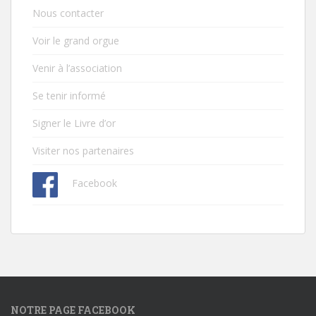
Nous contacter
Voir le grand orgue
Venir à l’association
Se tenir informé
Signer le Livre d’or
Visiter nos partenaires
Facebook
NOTRE PAGE FACEBOOK