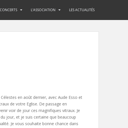
 CONCERTS
L’ASSOCIATION
LES ACTUALITÉS
oix Célestes en août dernier, avec Aude Esso et
itraux de votre Eglise. De passage en
nir voir de jour ces magnifiques vitraux. Je
 du jour, et je suis certaine que beaucoup
qualité. Je vous souhaite bonne chance dans