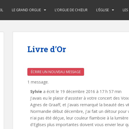
IL
LE GRAND ORGUE
L’ORGUE DE CHŒUR
L’ÉGLISE
LES
Livre d’Or
1 message.
Sylvie
a écrit le
19 décembre 2016
à
17 h 57 min
J'avais eu le plaisir d'assister à votre concert des V
Agnes de Graaff, et j'avais remarqué la beauté des v
Normandie début décembre, j'ai fait un détour pour ve
n'ai pas été déçue, leur couleur flamboie à la lumière
d'Eglises plus importantes doivent vous envier leur 