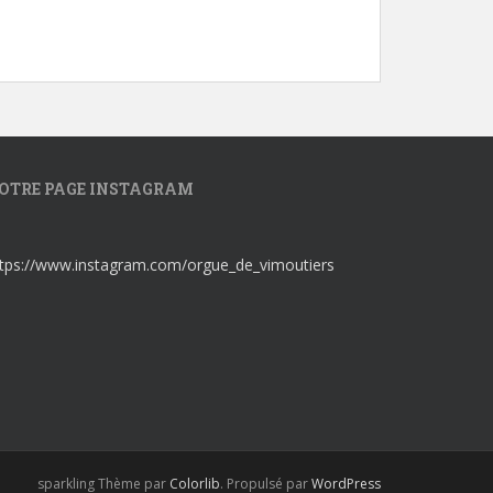
OTRE PAGE INSTAGRAM
ttps://www.instagram.com/orgue_de_vimoutiers
sparkling Thème par
Colorlib
. Propulsé par
WordPress