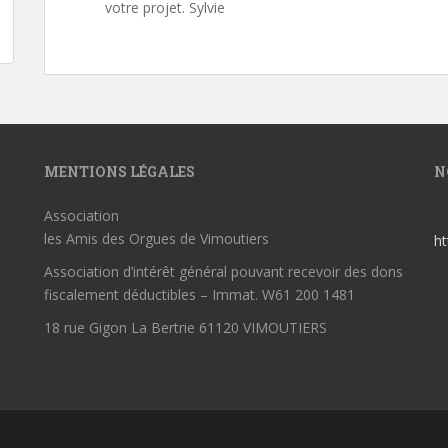
votre projet. Sylvie
MENTIONS LÉGALES
N
Association
les Amis des Orgues de Vimoutiers
h
Association d’intérêt général pouvant recevoir des dons
fiscalement déductibles – Immat. W61 200 1481
18 rue Gigon La Bertrie 61120 VIMOUTIERS