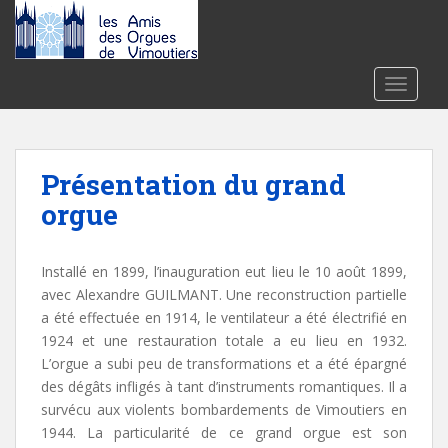
S
k
i
p
TOGGLE
t
o
m
a
Présentation du grand
i
orgue
n
c
o
Installé en 1899, l’inauguration eut lieu le 10 août 1899,
n
avec Alexandre GUILMANT. Une reconstruction partielle
t
a été effectuée en 1914, le ventilateur a été électrifié en
e
1924 et une restauration totale a eu lieu en 1932.
n
L’orgue a subi peu de transformations et a été épargné
t
des dégâts infligés à tant d’instruments romantiques.
I
l a
survécu aux violents bombardements de Vimoutiers en
1944. La particularité de ce grand orgue est son