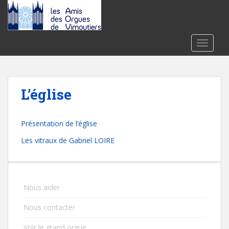
S
k
i
p
TOGGLE
t
o
m
a
L’église
i
n
c
Présentation de l’église
o
Les vitraux de Gabriel LOIRE
n
t
e
n
Nous aider
t
Nous contacter
Voir le grand orgue