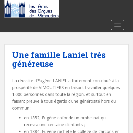
S
k
i
p
TOGGLE
t
o
m
a
Une famille Laniel très
i
généreuse
n
c
o
La réussite d’Eugène LANIEL a fortement contribué à la
n
prospérité de VIMOUTIERS en faisant travailler quelques
t
1.000 personnes dans toute la région, et surtout en
e
faisant preuve à tous égards d’une générosité hors du
n
commun :
t
en 1852, Eugène cofonde un orphelinat qui
recevra une centaine d’enfants ;
en 1884, Eugène rachète le collège de garçons en