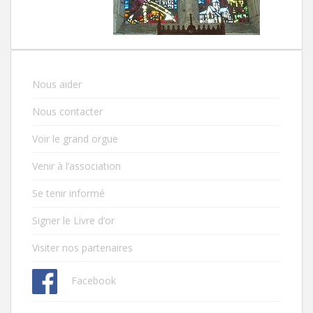
Nous aider
Nous contacter
Voir le grand orgue
Venir à l’association
Se tenir informé
Signer le Livre d’or
Visiter nos partenaires
Facebook