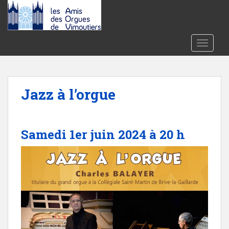
S
k
i
p
TOGGLE
t
o
m
a
Jazz à l’orgue
i
n
c
Samedi 1er juin 2024 à 20 h
o
n
t
e
n
t