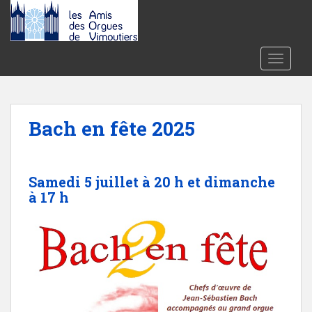
S
k
i
p
TOGGLE
t
o
m
a
Bach en fête 2025
i
n
c
Samedi 5 juillet à 20 h et dimanche
o
à 17 h
n
t
e
n
t