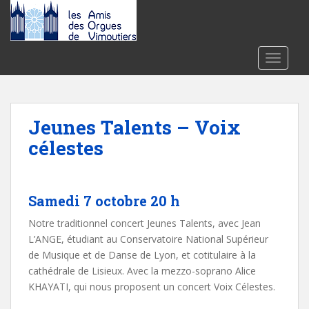
S
k
i
p
TOGGLE
t
o
m
a
Jeunes Talents – Voix
i
célestes
n
c
o
n
Samedi 7 octobre 20 h
t
Notre traditionnel concert Jeunes Talents, avec Jean
e
L’ANGE, étudiant au Conservatoire National Supérieur
n
de Musique et de Danse de Lyon, et cotitulaire à la
t
cathédrale de Lisieux. Avec la mezzo-soprano Alice
KHAYATI, qui nous proposent un concert Voix Célestes.