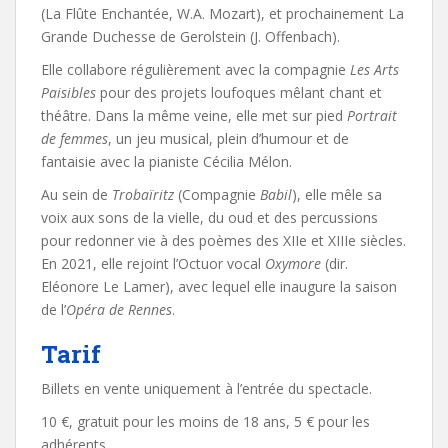
(La Flûte Enchantée, W.A. Mozart), et prochainement La
Grande Duchesse de Gerolstein (J. Offenbach).
Elle collabore régulièrement avec la compagnie
Les Arts
Paisibles
pour des projets loufoques mêlant chant et
théâtre. Dans la même veine, elle met sur pied
Portrait
de femmes
, un jeu musical, plein d’humour et de
fantaisie avec la pianiste Cécilia Mélon.
Au sein de
Trobaïritz
(Compagnie
Babil
), elle mêle sa
voix aux sons de la vielle, du oud et des percussions
pour redonner vie à des poèmes des XIIe et XIIIe siècles.
En 2021, elle rejoint l’Octuor vocal
Oxymore
(dir.
Eléonore Le Lamer), avec lequel elle inaugure la saison
de l’
Opéra de Rennes
.
Tarif
Billets en vente uniquement à l’entrée du spectacle.
10 €, gratuit pour les moins de 18 ans, 5 € pour les
adhérents