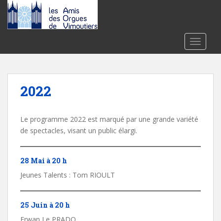
S
k
i
p
TOGGLE
t
o
m
a
2022
i
n
c
Le programme 2022 est marqué par une grande variété
o
de spectacles, visant un public élargi.
n
t
28 Mai à 20 h
e
Jeunes Talents : Tom RIOULT
n
t
25 Juin à 20 h
Erwan Le PRADO