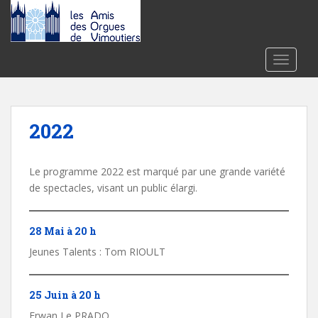
S
k
i
p
TOGGLE
t
o
m
a
2022
i
n
c
Le programme 2022 est marqué par une grande variété
o
de spectacles, visant un public élargi.
n
t
28 Mai à 20 h
e
Jeunes Talents : Tom RIOULT
n
t
25 Juin à 20 h
Erwan Le PRADO